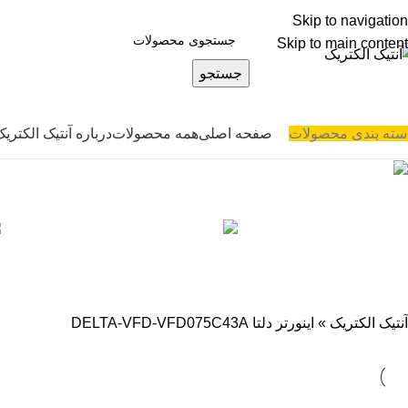
Skip to navigation
Skip to main content
جستجو
صفحه اصلی
همه محصولات
درباره آنتیک الکتری
سته بندی محصولات
اینورتر دلتا DELTA-VFD-VFD075C43A
اگرو | AGRO
اِنجیکــا | ENGIKA
برق صنعتی
تمام برندها
13 محصول
11 محصول
1,981 محصول
3 محصول
یولیکو YOLICO
4 محصول
آنتیک الکتریک
»
اینورتر دلتا DELTA-VFD-VFD075C43A