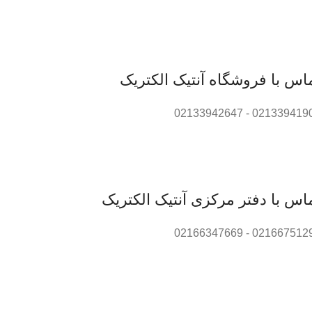
اس با فروشگاه آنتیک الکتریک
02133941905 - 0213394
اس با دفتر مرکزی آنتیک الکتریک
02166751298 - 0216634