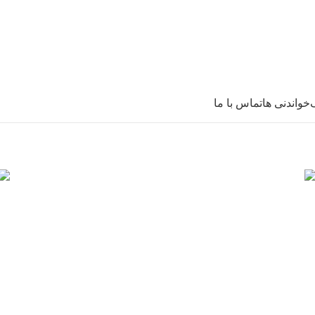
ک
خواندنی ها
تماس با ما
چینت CHINT
روشنایی
ژنراتور و موتور برق
سیم و کابل
685 محصول
20 محصول
60 محصول
0 محصول