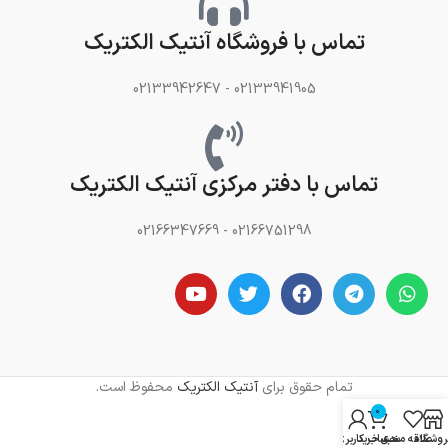
تماس با فروشگاه آنتیک الکتریک
02133941905 - 02133942647
تماس با دفتر مرکزی آنتیک الکتریک
02166751298 - 02166347669
تمام حقوق برای
آنتیک الکتریک
محفوظ است.
0
روشگاه
علاقه مندی
سبد خرید
حساب کاربری من