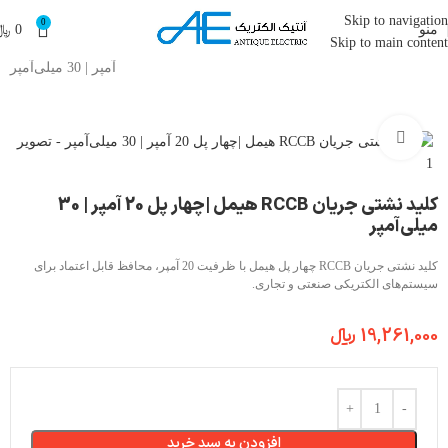
Skip to navigation
0
منو
0
﷼
Skip to main content
آنتیک الکتریک
»
فروشگاه
»
کلید نشتی جریان RCCB هیمل |چهار پل 20
آمپر | 30 میلی‌آمپر
بزرگنمایی تصویر
کلید نشتی جریان RCCB هیمل |چهار پل 20 آمپر | 30
میلی‌آمپر
کلید نشتی جریان RCCB چهار پل هیمل با ظرفیت 20 آمپر، محافظ قابل اعتماد برای
سیستم‌های الکتریکی صنعتی و تجاری.
19,261,000
﷼
افزودن به سبد خرید