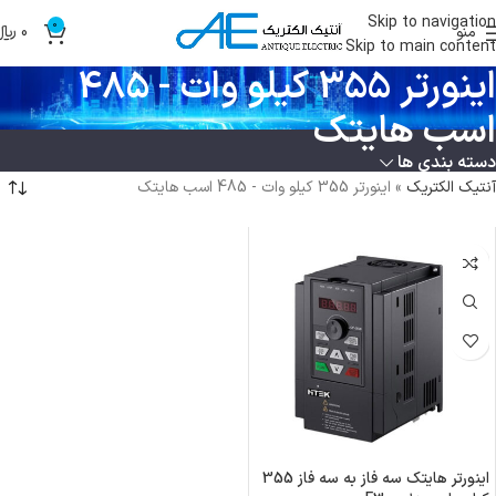
Skip to navigation
0
منو
0
﷼
Skip to main content
اینورتر 355 کیلو وات - 485
اسب هایتک
دسته بندی ها
آنتیک الکتریک
»
اینورتر 355 کیلو وات - 485 اسب هایتک
اینورتر هایتک سه فاز به سه فاز 355