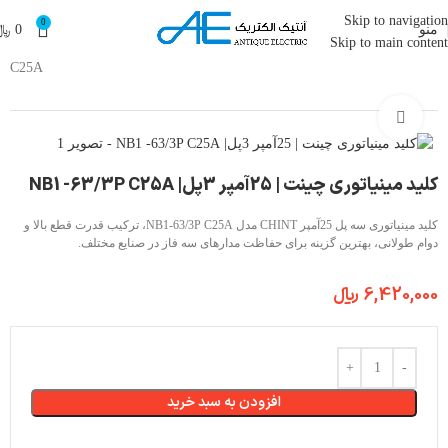
Skip to navigation
0
منو
0
﷼
Skip to main content
آنتیک الکتریک
»
فروشگاه
»
کلید مینیاتوری چینت | 25آمپر 3پل| NB1 -63/3P
C25A
بزرگنمایی تصویر
کلید مینیاتوری چینت | 25آمپر 3پل| NB1 -63/3P C25A
کلید مینیاتوری سه پل 25آمپر CHINT مدل NB1-63/3P C25A، ترکیب قدرت قطع بالا و
دوام طولانی، بهترین گزینه برای حفاظت مدارهای سه فاز در صنایع مختلف.
6,420,000
﷼
افزودن به سبد خرید