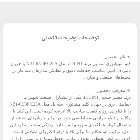
توضیحات
توضیحات تکمیلی
🔹 نام محصول
کلید مینیاتوری سه پل برند CHINT، مدل NB1-63/3P C25A با جریان
نامی 25 آمپر، مناسب حفاظت دقیق و مطمئن مدارهای سه فاز در
محیط‌های صنعتی و تجاری.
🔹 معرفی محصول
برند معتبر چینت (CHINT)، یکی از پیشتازان صنعت تجهیزات
حفاظتی برق در جهان، کلید مینیاتوری سه پل مدل NB1-63/3P C25A
را با فناوری روز و کیفیت ساخت بالا عرضه کرده است. این کلید با
مکانیزم قطع حرارتی-مغناطیسی خود، در برابر جریان‌های اضافه‌بار
و اتصال کوتاه عملکردی سریع و ایمن دارد. ویژگی منحصربه‌فرد این
مدل، ترکیب استحکام مکانیکی بالا با دوام الکتریکی طولانی است
که در شرایط محیطی مختلف توانایی حفظ عملکرد و ایمنی را دارد.