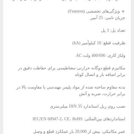
🔹 ویژگی‌های تخصصی (Features)
جریان نامی: 25 آمپر
تعداد پل: 3 پل
ظرفیت قطع: 10 کیلوآمپر (kA)
ولتاژ کاری: 400/690 ولت AC
مکانیزم قطع دوگانه حرارتی-مغناطیسی برای حفاظت دقیق در
برابر اضافه بار و اتصال کوتاه
بدنه مقاوم ساخته شده از مواد پلیمر مهندسی با مقاومت بالا در
برابر حرارت، ضربه و آتش
نصب روی ریل استاندارد DIN 35 میلی‌متری
استانداردهای بین‌المللی: IEC/EN 60947-2، CE، RoHS
عمر مکانیکی: بیش از 20,000 بار عملکرد قطع و وصل