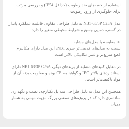
استفاده از جعبه‌های ضد رطوبت (حداقل IP54) و بررسی مرتب
برای جلوگیری از ورود رطوبت
مدل NB1-63/3P C25A به دلیل طراحی مقاوم، قابلیت عملکرد پایدار
در گستره دمایی وسیع و شرایط محیطی متغیر را دارد.
🔹 مقایسه با مدل‌های مشابه
نسبت به مدل‌های قدیمی‌تر سری NB1، این مدل دارای مکانیزم
قطع سریع‌تر و عمر مکانیکی بالاتر است.
در مقابل کلیدهای مشابه از برندهای دیگر، NB1-63/3P C25A دارای
استانداردهای بالاتر IEC و گواهینامه CE بوده و مقاومت بدنه آن از
مواد باکیفیت‌تر است.
همچنین این مدل به دلیل طراحی سه پل یکپارچه، نصب و نگهداری
ساده‌تری دارد که در پروژه‌های صنعتی بزرگ مزیت مهمی به شمار
می‌آید.