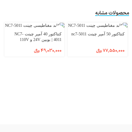
محصولات مشابه
کنتاکتور 50 آمپر چینت nc7-5011
کنتاکتور 40 آمپر چینت NC7-
4011 | بوبین 24V و 110V
77,550,000
﷼
49,030,000
﷼