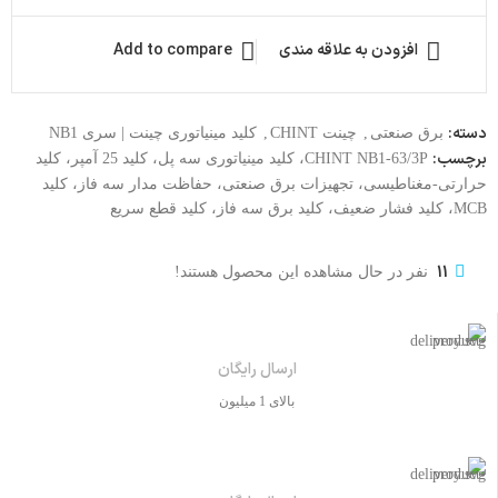
افزودن به علاقه مندی
Add to compare
دسته:
برق صنعتی
,
چینت CHINT
,
کلید مینیاتوری چینت | سری NB1
برچسب:
CHINT NB1-63/3P، کلید مینیاتوری سه پل، کلید 25 آمپر، کلید
حرارتی-مغناطیسی، تجهیزات برق صنعتی، حفاظت مدار سه فاز، کلید
MCB، کلید فشار ضعیف، کلید برق سه فاز، کلید قطع سریع
11
نفر در حال مشاهده این محصول هستند!
ارسال رایگان
بالای 1 میلیون