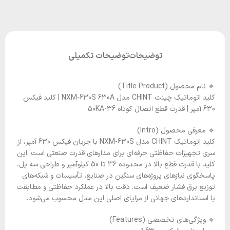
توضیحات
توضیحات تکمیلی
🔹 نام محصول (Title Product)
کلید اتوماتیک چینت CHINT مدل NXM-630S 630A | کلید فیکس
630 آمپر | قدرت قطع اتصال کوتاه 36-50KA
🔹 معرفی محصول (Intro)
کلید اتوماتیک CHINT مدل NXM-630S با جریان فیکس 630 آمپر، از
سری تجهیزات حفاظتی حرفه‌ای برای مدارهای قدرت صنعتی است. این
کلید با قدرت قطع بالا در محدوده 36 تا 50 کیلوآمپر و طراحی سه پل،
پاسخگوی نیازهای پروژه‌های سنگین در صنایع، تأسیسات و شبکه‌های
توزیع برق فشار ضعیف است. دقت بالا در عملکرد حفاظتی و مطابقت
با استانداردهای جهانی از مزایای اصلی این مدل محسوب می‌شود.
🔹 ویژگی‌های تخصصی (Features)