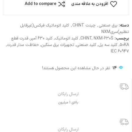
افزودن به علاقه مندی
Add to compare
دسته:
برق صنعتی
,
چینت CHINT
,
کلید اتوماتیک فیکس(غیرقابل
تنظیم)سریNXM
برچسب:
CHINT, NXM-630S, کلید اتوماتیک, کلید 630 آمپر, قدرت قطع
50KA, کلید سه پل, کلید صنعتی, تجهیزات برق سنگین, حفاظت مدار قدرت,
IEC 60947
14
نفر در حال مشاهده این محصول هستند!
ارسال رایگان
بالای 1 میلیون
ارسال رایگان