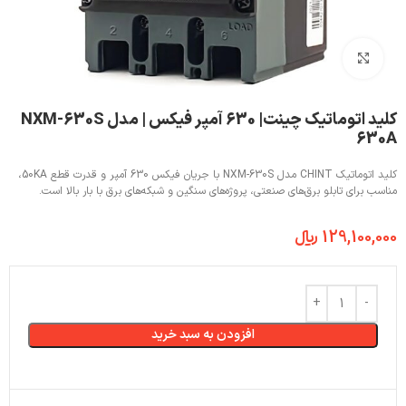
بزرگنمایی تصویر
کلید اتوماتیک چینت| 630 آمپر فیکس | مدل NXM-630S
630A
کلید اتوماتیک CHINT مدل NXM-630S با جریان فیکس 630 آمپر و قدرت قطع 50KA،
مناسب برای تابلو برق‌های صنعتی، پروژه‌های سنگین و شبکه‌های برق با بار بالا است.
129,100,000
﷼
افزودن به سبد خرید