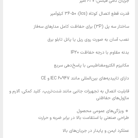
جریان نامی فیکس: 630 آمپر
قدرت قطع اتصال کوتاه (Ics): 36-50 کیلوآمپر
ساختار سه پل (3P) برای حفاظت کامل مدارهای سه‌فاز
نصب آسان به صورت روی ریل یا پانل تابلو برق
بدنه مقاوم با درجه حفاظت IP20
مکانیزم الکترومغناطیسی با پاسخ‌دهی سریع
دارای تاییدیه‌های بین‌المللی مانند IEC 60947 و CE
قابلیت اتصال به تجهیزات جانبی مانند شنت‌تریپ، کلید کمکی، آلارم و
ماژول‌های حفاظتی
🔹 ویژگی‌های عمومی محصول
طراحی صنعتی با استقامت بالا در برابر ضربه و حرارت
عملکرد ایمن و پایدار در جریان‌های بالا