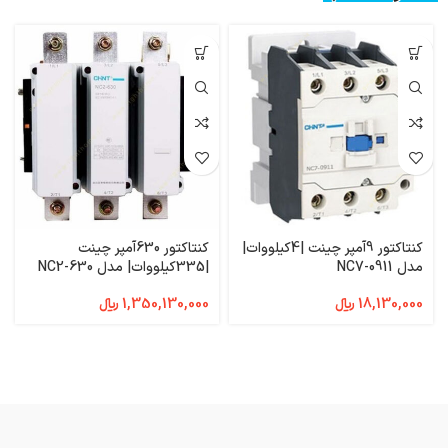
کنتاکتور 9آمپر چینت |4کیلووات|
کنتاکتور 630آمپر چینت
مدل NC7-0911
|335کیلووات| مدل NC2-630
18,130,000
﷼
1,350,130,000
﷼