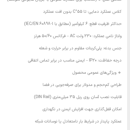
کلاس عملکرد دمایی: تا 55°C بدون افت عملکرد
حداکثر ظرفیت قطع: 6 کیلوآمپر (مطابق با IEC/EN 60898-1)
ولتاژ نامی عملکرد: 230 ولت AC – فرکانس 50/60 هرتز
جنس بدنه: پلی‌کربنات مقاوم در برابر حرارت و شعله
درجه حفاظت: IP20 – ایمنی مناسب در برابر تماس اتفاقی
🔹 ویژگی‌های عمومی محصول
طراحی کم‌حجم و مدولار برای صرفه‌جویی در فضا
قابلیت نصب آسان روی ریل 35 میلی‌متری (DIN Rail)
امکان قفل‌گذاری جهت افزایش ایمنی در نگهداری
عملکرد پایدار در شرایط بار نامتعادل یا نوسانات شبکه