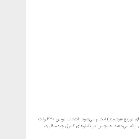
در انتخاب ولتاژ بوبین برای کلیدها، توجه به نوع سیستم تأمین برق بسیار حیاتی است. اگر پروژه در محیطی با ولتاژ کاری پایدار (مانند صنایع مجهز به تابلوهای توزیع هوشمند) انجام می‌شود، انتخاب بوبین 230 ولت
 مجهز به تجهیزات PLC، بوبین‌های با ولتاژ DC یا ایزوله‌شده عملکرد مطمئن‌تری ارائه می‌دهند. همچنین در تابلوهای کنترل چندمنظوره،