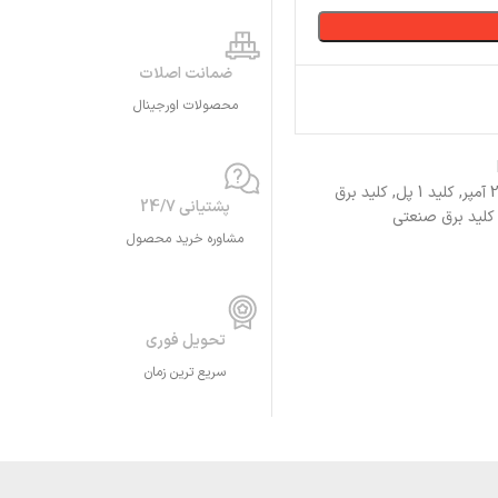
ضمانت اصلات
محصولات اورجینال
CHINT, کلید مینیاتوری چینت, NB1-63H/1P C25A, کلید 25 آمپر, کلید 1 پل, کلید برق
پشتیانی 24/7
 کلید برق صنعتی
مشاوره خرید محصول
تحویل فوری
سریع ترین زمان