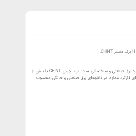
کلید مینیاتوری NB1-63H/1P C25A چینت با طراحی تک‌پل و عملکرد دقیق در جریان نامی 25 آمپر، انتخابی حرفه‌ای برای پروژه‌های حساس و پرریسک در حوزه برق صنعتی و ساختمانی است. برند چینی CHINT با بیش از
 برای کارکرد مداوم در تابلوهای برق صنعتی و خانگی محسوب