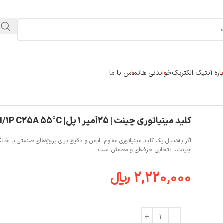
اره آنتیک الکتریک
خواندنی ها
تماس با ما
کلید مینیاتوری چینت | 25آمپر 1 پل| NB1 -63H/1P C25A 55°C
چینت، انتخابی حرفه‌ای و مطمئن است.
2,220,000
﷼