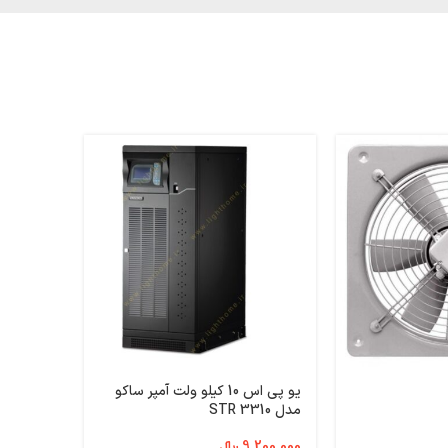
یو پی اس 10 کیلو ولت آمپر ساکو
کلید مینیاتوری
مدل STR 3310
9,200,000
﷼
150,000