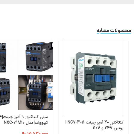
محصولات مشابه
مینی کنتاکتور 9 آم
کنتاکتور 40 آمپر چینت NC7-4011 |
کیلووات|مدل NXC-09M10
بوبین 24V و 110V
15,730,000
﷼