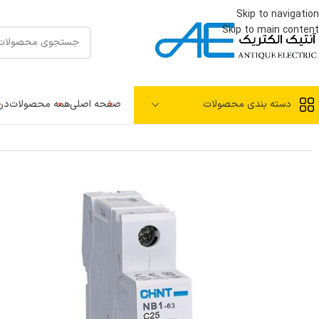
Skip to navigation
Skip to main content
دسته بندی محصولات
صفحه اصلی
همه محصولات
درب
آنتیک الکتریک
»
فروشگاه
»
کلید مینیاتوری چینت | 25آمپر 1 پل| NB1 -63H/1P C25A 55°C