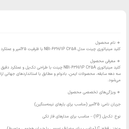
🔹 نام محصول
کلید مینیاتوری چینت مدل NB1-63H/1P C25A با ظرفیت 25آمپر و عملکرد تک‌پل، مناسب دمای محیط تا 55 درجه سانتی‌گراد، محصولی تخصصی از سری H برند معتبر CHINT.
🔹 معرفی محصول
سه دهه سابقه، محصولات ایمن، بادوام و مطابق با استانداردهای جهانی ارائه
می‌شود.
🔹 ویژگی‌های تخصصی محصول
جریان نامی: 25آمپر (مناسب برای بارهای نیمه‌سنگین)
نوع: تک‌پل (1P) – مناسب برای مدارهای فاز تکی
منحنی قطع: C (مناسب برای مصارف عمومی با جریان هجومی متوسط)