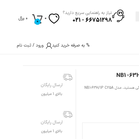
نیاز به راهنمایی سریع دارید؟
0
﷼
0
66751298 - 021
0
% به صرفه خرید کنید
ورود / ثبت نام
ارسال رایگان
اگر به‌دنبال یک کلید مینیاتوری مقاوم، ایمن و دقیق برای پروژه‌های صنعتی یا خانگی هستید، مدل NB1-63H/1P C25A
بالای 1 میلیون
ارسال رایگان
بالای 1 میلیون