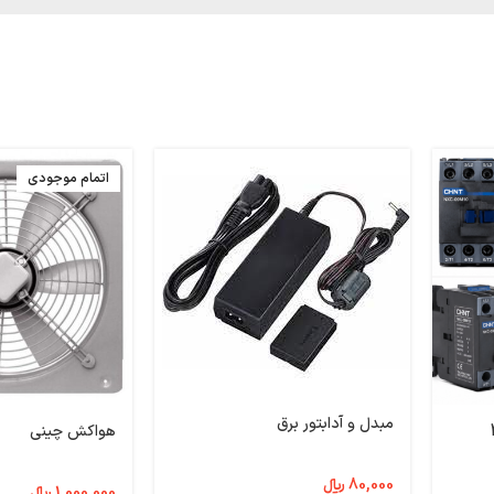
اتمام موجودی
مبدل و آدابتور برق
پر چینت|4
هواکش چینی
80,000
﷼
1,000,000
﷼