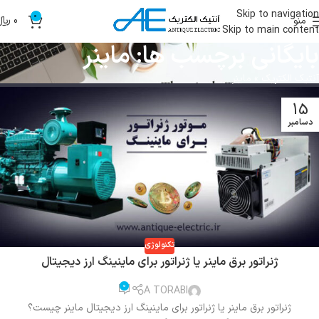
Skip to navigation
0
منو
0
﷼
Skip to main content
بایگانی برچسب ها: ماینر
آنتیک الکتریک
»
ماینر
15
دسامبر
تکنولوژی
ژنراتور برق ماینر یا ژنراتور برای ماینینگ ارز دیجیتال
0
A TORABI
ژنراتور برق ماینر یا ژنراتور برای ماینینگ ارز دیجیتال ماینر چیست؟